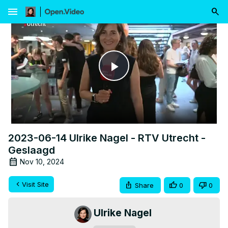
menu
Play
Video
2023-06-14 Ulrike Nagel - RTV Utrecht -
Geslaagd
Nov 10, 2024
Visit Site
Share
0
0
Ulrike Nagel