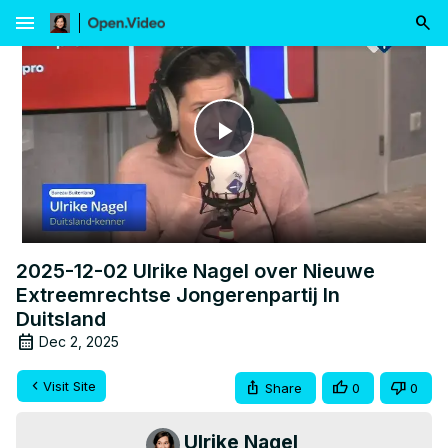
menu
Play
Video
2025-12-02 Ulrike Nagel over Nieuwe
Extreemrechtse Jongerenpartij In
Duitsland
Dec 2, 2025
Visit Site
Share
0
0
Ulrike Nagel