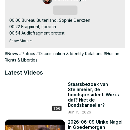
Subscribe
00:00 Bureau Buitenland, Sophie Derkzen

00:22 Fragment, speech

00:54 Audiofragment protest

Show More
https://ulrikenagel.nl/video/op-radio-1-nieuwe-
extreemrechtse-jongerenpartij-in-duitsland
#News
#Politics
#Discrimination & Identity Relations
#Human
De rechtse AfD heeft een nieuwe jongerenorganisatie 
Rights & Liberties
gelanceerd, nadat de eerdere jongerenafdeling Junge 
Alternative onder verscherpt toezicht werd geplaatst 
Latest Videos
wegens extremistische uitingen en banden met mogelijk 
gewelddadige groeperingen. Om verdere 
Staatsbezoek van
Steinmeier, de
reputatieschade te voorkomen, verbrak de partij formeel 
bondspresident. Wie is
de banden. Met de nieuwe jongerenbeweging probeert 
dat? Niet de
de AfD een frisse start te presenteren, maar is er 
Bondskanselier?
1:56
werkelijk iets veranderd, of gaat het om dezelfde ideeën 
Jun 15, 2026
in een nieuw jasje? We vragen het aan Duitslandkenner 
2026-06-09 Ulrike Nagel
Ulrike Nagel.

in Goedemorgen
Samenvatting:
