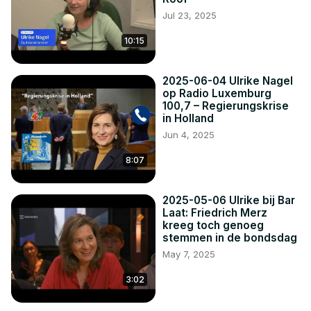
maar blijft ingewikkeld omdat de partij in sommige 
Jul 23, 2025
deelstaten zeer groot is en democratisch gekozen wordt.
10:15
2025-06-04 Ulrike Nagel
op Radio Luxemburg
100,7 – Regierungskrise
in Holland
Jun 4, 2025
8:07
2025-05-06 Ulrike bij Bar
Laat: Friedrich Merz
kreeg toch genoeg
stemmen in de bondsdag
May 7, 2025
3:02