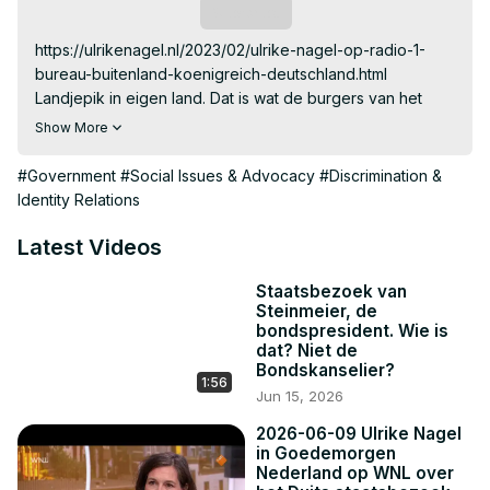
Subscribe
https://ulrikenagel.nl/2023/02/ulrike-nagel-op-radio-1-
bureau-buitenland-koenigreich-deutschland.html

Landjepik in eigen land. Dat is wat de burgers van het 
Koninkrijk Duitsland willen. Meer grond aankopen om hun 
Show More
eigen fantasiestaat uit te breiden. “Ze hebben zelfs hun 
eigen zelfbenoemde koning”, zegt Duitsland-kenner 
#Government
#Social Issues & Advocacy
#Discrimination &
Ulrike Nagel in Bureau Buitenland.

Identity Relations
Koninkrijkjes stichten

Königreich Deutschland is in principe een soort 
Latest Videos
splintergroep van de extreemrechtse Reichsbürger, zegt 
Nagel. ”Het zou gaan om zo’n vijfduizend mensen. Ze 
Staatsbezoek van
Steinmeier, de
hebben een zelfbenoemde koning en een eigen 
bondspresident. Wie is
perswoordvoerder. Sommigen leven vaak onopvallend 
dat? Niet de
bij elkaar op woonboerderijen, met veel land, zijn 
Bondskanselier?
1:56
zelfvoorzienend, verbouwen hun eigen groente etc., en 
Jun 15, 2026
leven echt afgescheiden van de rest van de 
2026-06-09 Ulrike Nagel
maatschappij. Anderen hebben een eigen paspoort en 
in Goedemorgen
hun eigen regels en wetten.” Het geld om land te kopen, 
Nederland op WNL over
krijgen ze van giften, maar ook van dure workshops en 