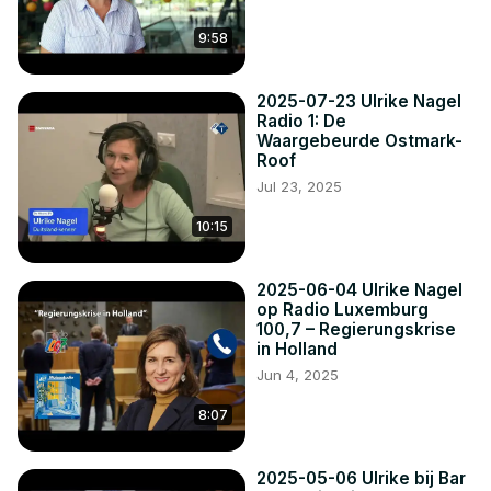
“Er zijn mensen die weggaan uit deze dorpen omdat ze 
simpelweg niet naast zulke vreemde extreemrechtse 
9:58
groeperingen willen wonen. Maar er zijn ook mensen in 
die dorpen die met flyers rondlopen om anderen te 
2025-07-23 Ulrike Nagel
waarschuwen en die bijvoorbeeld een burgerinitiatief 
Radio 1: De
willen beginnen.”
Waargebeurde Ostmark-
Roof
Jul 23, 2025
10:15
2025-06-04 Ulrike Nagel
op Radio Luxemburg
100,7 – Regierungskrise
in Holland
Jun 4, 2025
8:07
2025-05-06 Ulrike bij Bar