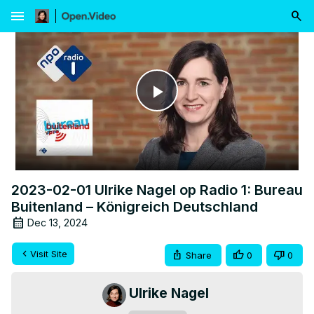
menu
Play
Video
2023-02-01 Ulrike Nagel op Radio 1: Bureau
Buitenland – Königreich Deutschland
Dec 13, 2024
Visit Site
Share
0
0
Ulrike Nagel