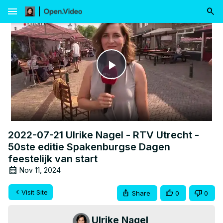
menu
Play
Video
2022-07-21 Ulrike Nagel - RTV Utrecht -
50ste editie Spakenburgse Dagen
feestelijk van start
Nov 11, 2024
Visit Site
Share
0
0
Ulrike Nagel