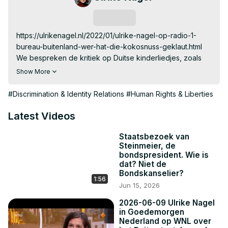
Subscribe
https://ulrikenagel.nl/2022/01/ulrike-nagel-op-radio-1-
bureau-buitenland-wer-hat-die-kokosnuss-geklaut.html

We bespreken de kritiek op Duitse kinderliedjes, zoals 
het nummer Wer hat die Kokosnuss geklaut. Journalist 
Show More
Ulrike Nagel heeft de nieuwste controverse in Duitsland 
gevolgd. Luister het audiofragment.
#Discrimination & Identity Relations
#Human Rights & Liberties
Latest Videos
Staatsbezoek van
Steinmeier, de
bondspresident. Wie is
dat? Niet de
Bondskanselier?
1:56
Jun 15, 2026
2026-06-09 Ulrike Nagel
in Goedemorgen
Nederland op WNL over