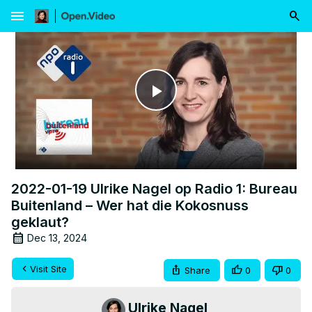
menu
Play
Video
2022-01-19 Ulrike Nagel op Radio 1: Bureau
Buitenland – Wer hat die Kokosnuss
geklaut?
Dec 13, 2024
Visit Site
Share
0
0
Ulrike Nagel